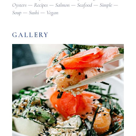
Oysters
Recipes
Salmon
Seafood
Simple
Soup
Sushi
Vegan
GALLERY